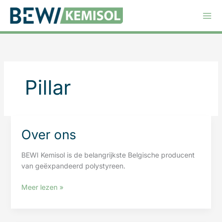
Ga
naar
de
inhoud
Pillar
Over ons
BEWI Kemisol is de belangrijkste Belgische producent
van geëxpandeerd polystyreen.
Over
Meer lezen »
ons