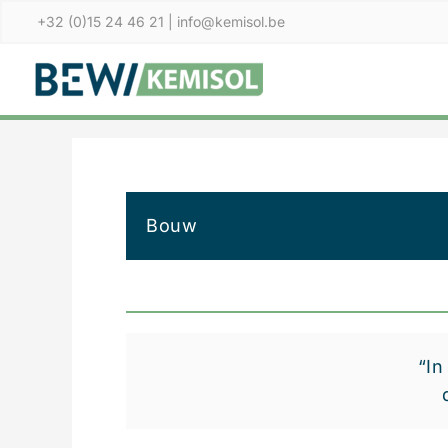
Ga
+32 (0)15 24 46 21
|
info@kemisol.be
naar
de
inhoud
Bouw
“In