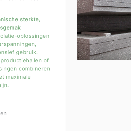
nische sterkte,
gssgemak
olatie-oplossingen
verspanningen,
nsief gebruik.
productiehallen of
ssingen combineren
et maximale
ijn.
gen