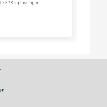
nte EPS-oplossingen.
g
en
t