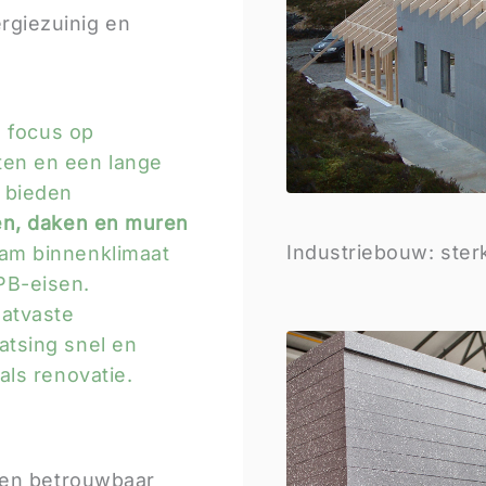
rgiezuinig en
e focus op
ten en een lange
 bieden
en, daken en muren
Industriebouw: ster
aam binnenklimaat
PB-eisen.
aatvaste
atsing snel en
als renovatie.
t en betrouwbaar