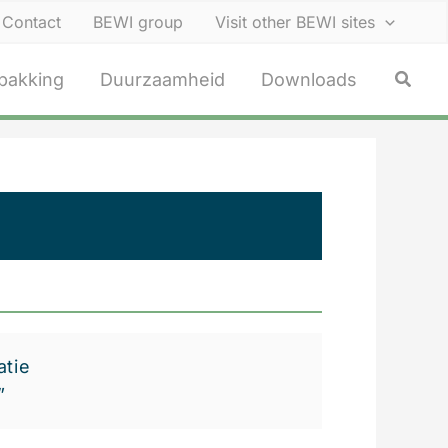
Contact
BEWI group
Visit other BEWI sites
Zoeke
pakking
Duurzaamheid
Downloads
atie
”