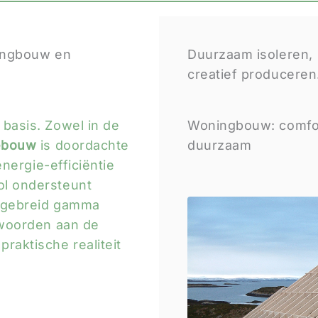
ningbouw en
Duurzaam isoleren,
creatief produceren
basis. Zowel in de
Woningbouw: comfor
iebouw
is doordachte
duurzaam
energie-efficiëntie
l ondersteunt
tgebreid gamma
twoorden aan de
aktische realiteit