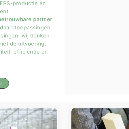
 EPS-productie en
ment
betrouwbare partner
ndaardtoepassingen
ssingen: wij denken
met de uitvoering,
eit, efficiëntie en
ns